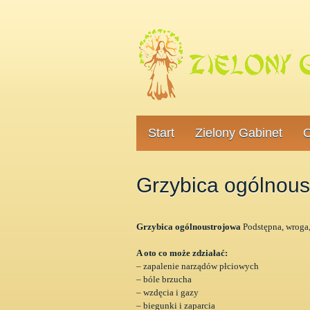
Start
Zielony Gabinet
O
Grzybica ogólnous
Grzybica ogólnoustrojowa
Podstępna, wroga,
A oto co może zdziałać:
– zapalenie narządów płciowych
– bóle brzucha
– wzdęcia i gazy
– biegunki i zaparcia