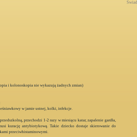
Świad
skopia i kolonoskopia nie wykazują żadnych zmian)
:
śniawkowy w jamie ustnej, kolki, infekcje.
przedszkolną, przechodzi 1-2 razy w miesiącu katar, zapalenie gardła,
 musi kurację antybiotykową. Takie dziecko dostaje skierowanie do
 lekami przeciwhistaminowymi.