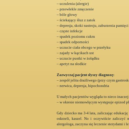
– uczulenia (alergie)
– przewlekle zmęczenie
– bóle głowy
– ściekający śluz z zatok
– depresja, skoki nastroju, zaburzenia pamięci
– częste infekcje
– spadek poziomu cukru
– spadek odporności
– uczucie ciała obcego w przełyku
– zajady w kącikach ust
– uczucie pustki w żołądku
– apetyt na słodkie
Zazwyczaj pacjent słyszy diagnozę:
– zespół jelita drażliwego (przy czym gastro
– nerwica, depresja, hipochondria
U małych pacjentów wygląda to nieco inaczej
– w okresie niemowlęcym występuje epizod ple
Gdy dziecko ma 3-4 lata, zaliczając edukację 
oskrzeli, kaszel. No i oczywiście zaliczyć
alergologa, zaczyna się leczenie sterydami i