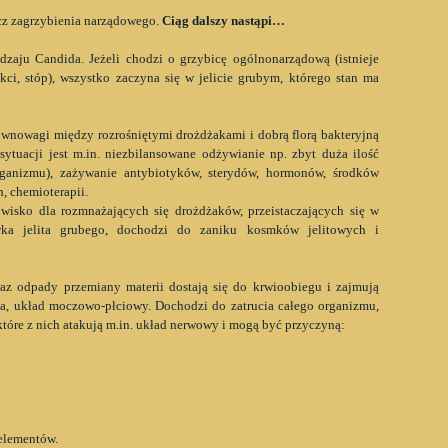
ecz zagrzybienia narządowego.
Ciąg dalszy nastąpi…
zaju Candida. Jeżeli chodzi o grzybicę ogólnonarządową (istnieje
kci, stóp), wszystko zaczyna się w jelicie grubym, którego stan ma
wnowagi między rozrośniętymi drożdżakami i dobrą florą bakteryjną
ytuacji jest m.in. niezbilansowane odżywianie np. zbyt duża ilość
rganizmu), zażywanie antybiotyków, sterydów, hormonów, środków
 chemioterapii.
wisko dla rozmnażających się drożdżaków, przeistaczających się w
wka jelita grubego, dochodzi do zaniku kosmków jelitowych i
raz odpady przemiany materii dostają się do krwioobiegu i zajmują
łuca, układ moczowo-płciowy. Dochodzi do zatrucia całego organizmu,
tóre z nich atakują m.in. układ nerwowy i mogą być przyczyną:
elementów.