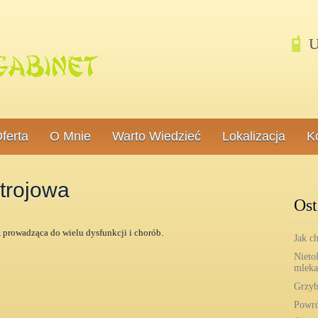
Um
ferta
O Mnie
Warto Wiedzieć
Lokalizacja
K
trojowa
Ost
 prowadząca do wielu dysfunkcji i chorób.
Jak c
Nieto
mleka
Grzyb
Powró