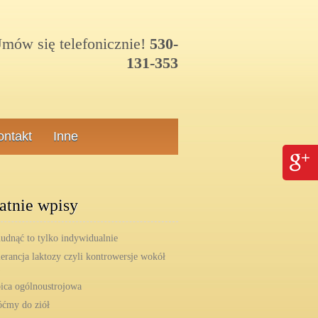
ów się telefonicznie!
530-
131-353
ontakt
Inne
atnie wpisy
hudnąć to tylko indywidualnie
lerancja laktozy czyli kontrowersje wokół
ica ogólnoustrojowa
ćmy do ziół