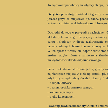
To najprawdopodobniej nie objawy alergii, l
Grzybice
powodują drożdżaki i grzyby z rod
jeszcze grzybica miejscowa np. skóry, pazno
wpływ na działanie układu odpornościowego.
Dochodzi do tego w przypadku zachwianej ró
układu pokarmowego. Przyczyną zaistniałej s
cukru i słodyczy w diecie (zakwaszenie o
przeciwbólowych, leków immunosupresyjnych,
W ten sposób tworzy się odpowiednie środo
groźne grzyby. Zostaje zniszczona śluzó
niewydolności układu odpornościowego.
Przez uszkodzoną śluzówkę jelita, grzyby o
najróżniejsze miejsca w ciele np. zatoki, p
gdyż grzyby wydzielają również toksyny. Niek
– nadpobudliwości
– bezsenności, koszmarów sennych
– zaburzeń pamięci
– braku koncentracji
Powodują również niedobory witamin i mikro