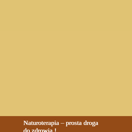
Naturoterapia – prosta droga
do zdrowia !