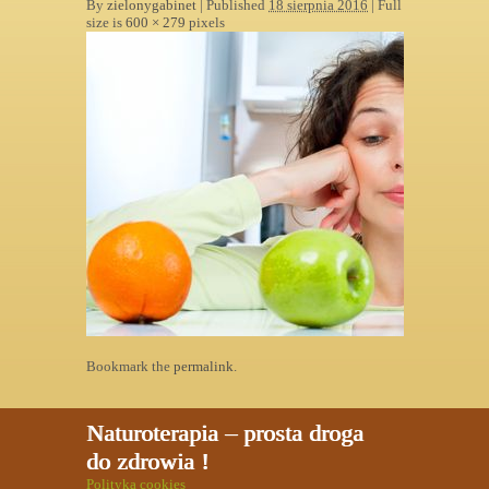
By
zielonygabinet
|
Published
18 sierpnia 2016
| Full
size is
600 × 279
pixels
Bookmark the
permalink
.
Naturoterapia – prosta droga
do zdrowia !
Polityka cookies