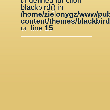
undefined function
blackbird() in
/home/zielonygz/www/pub
content/themes/blackbird
on line
15